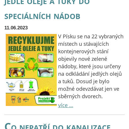
jedlé oleje a tuky do
speciálních nádob
11.06.2023
V Písku se na 22 vybraných
místech u stávajících
kontejnerových stání
objevily nové zelené
nádoby, které jsou určeny
na odkládání jedlých olejů
a tuků. Dosud je bylo
možné odevzdávat jen ve
sběrných dvorech.
více …
Co nepatří do kanalizace