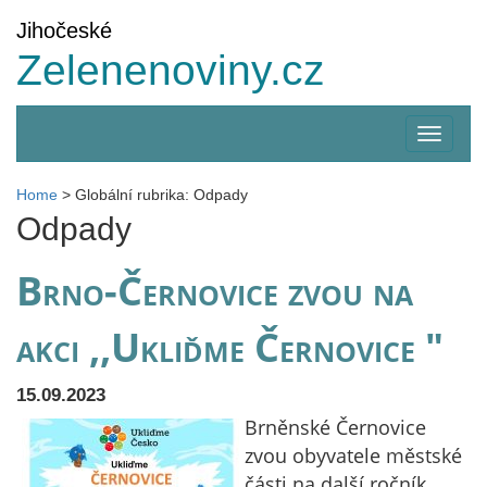
Jihočeské
Zelenenoviny.cz
Zobrazi
menu
Home
>
Globální rubrika: Odpady
Odpady
Brno-Černovice zvou na
akci ,,Ukliďme Černovice "
15.09.2023
Brněnské Černovice
zvou obyvatele městské
části na další ročník