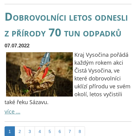
Dobrovolníci letos odnesli
z přírody 70 tun odpadků
07.07.2022
Kraj Vysočina pořádá
každým rokem akci
Čistá Vysočina, ve
které dobrovolníci
uklízí přírodu ve svém
okolí, letos vyčistili
také řeku Sázavu.
více …
1
2
3
4
5
6
7
8