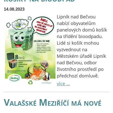
14.08.2023
Lipník nad Bečvou
nabízí obyvatelům
panelových domů košík
na třídění bioodpadu.
Lidé si košík mohou
vyzvednout na
Městském úřadě Lipník
nad Bečvou, odbor
životního prostředí po
předchozí domluvě.
více …
Valašské Meziříčí má nové