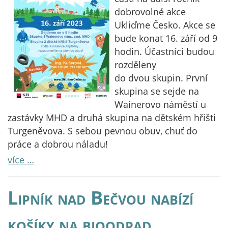
dobrovolné akce
Ukliďme Česko. Akce se
bude konat 16. září od 9
hodin. Účastníci budou
rozděleny
do dvou skupin. První
skupina se sejde na
Wainerovo náměstí u
zastávky MHD a druhá skupina na dětském hřišti
Turgeněvova. S sebou pevnou obuv, chuť do
práce a dobrou náladu!
více …
Lipník nad Bečvou nabízí
košíky na bioodpad