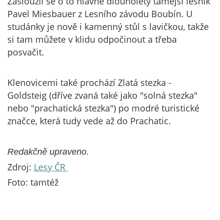
Zasloužil se o to hlavně dlouholetý tamější lesník
Pavel Miesbauer z Lesního závodu Boubín. U
studánky je nově i kamenný stůl s lavičkou, takže
si tam můžete v klidu odpočinout a třeba
posvačit.
Klenovicemi také prochází Zlatá stezka -
Goldsteig (dříve zvaná také jako "solná stezka"
nebo "prachatická stezka") po modré turistické
značce, která tudy vede až do Prachatic.
Redakčně upraveno.
Zdroj:
Lesy ČR
Foto: tamtéž