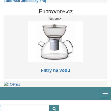
Táborsko
Jihočeský kraj
Filtryvody.cz
Reklama:
Filtry na vodu
Zo
m