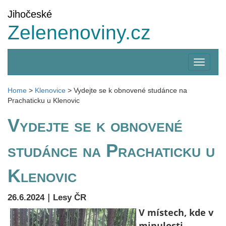
Jihočeské
Zelenenoviny.cz
Zobrazi
menu
Home
>
Klenovice
>
Vydejte se k obnovené studánce na
Prachaticku u Klenovic
Vydejte se k obnovené
studánce na Prachaticku u
Klenovic
|
26.6.2024
Lesy ČR
V místech, kde v
minulosti