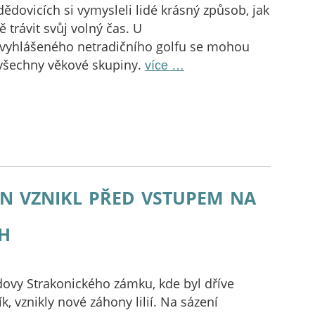
ědovicích si vymysleli lidé krásný způsob, jak
ě trávit svůj volný čas. U
h vyhlášeného netradičního golfu se mohou
 všechny věkové skupiny.
více …
n vznikl před vstupem na
h
ovy Strakonického zámku, kde byl dříve
k, vznikly nové záhony lilií. Na sázení