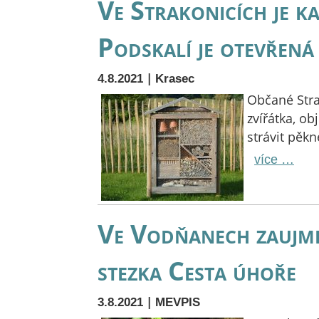
Ve Strakonicích je ka
Podskalí je otevřená
|
4.8.2021
Krasec
Občané Str
zvířátka, ob
strávit pěkn
více …
Ve Vodňanech zaujme
stezka Cesta úhoře
|
3.8.2021
MEVPIS