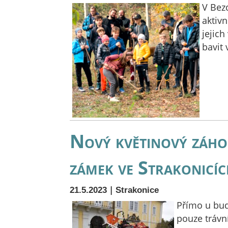
V Bezd
aktivn
jejic
bavit
Nový květinový záho
zámek ve Strakonicíc
|
21.5.2023
Strakonice
Přímo u bud
pouze trávní