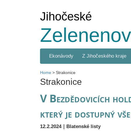
Jihočeské
Zelenenov
Ekonávody
Z Jihočeského kraje
Home
>
Strakonice
Strakonice
V Bezdědovicích hold
který je dostupný vš
|
12.2.2024
Blatenské listy