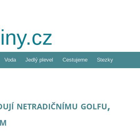
iny.cz
Voda
Jedlý plevel
Cestujeme
Stezky
ují netradičnímu golfu,
em