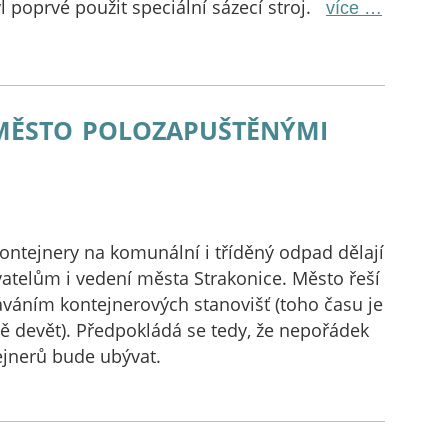
l poprvé použit speciální sázecí stroj.
více …
 město polozapuštěnými
ontejnery na komunální i tříděný odpad dělají
vatelům i vedení města Strakonice. Město řeší
dáváním kontejnerových stanovišť (toho času je
tě devět). Předpokládá se tedy, že nepořádek
jnerů bude ubývat.