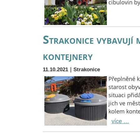
cibulovin by
Strakonice vybavují
kontejnery
|
11.10.2021
Strakonice
Přeplněné k
starost oby
situaci při
jich ve měs
kolem konte
více …